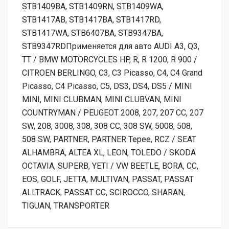
STB1409BA, STB1409RN, STB1409WA,
STB1417AB, STB1417BA, STB1417RD,
STB1417WA, STB6407BA, STB9347BA,
STB9347RDПрименяется для авто AUDI A3, Q3,
TT / BMW MOTORCYCLES HP, R, R 1200, R 900 /
CITROEN BERLINGO, C3, C3 Picasso, C4, C4 Grand
Picasso, C4 Picasso, C5, DS3, DS4, DS5 / MINI
MINI, MINI CLUBMAN, MINI CLUBVAN, MINI
COUNTRYMAN / PEUGEOT 2008, 207, 207 CC, 207
SW, 208, 3008, 308, 308 CC, 308 SW, 5008, 508,
508 SW, PARTNER, PARTNER Tepee, RCZ / SEAT
ALHAMBRA, ALTEA XL, LEON, TOLEDO / SKODA
OCTAVIA, SUPERB, YETI / VW BEETLE, BORA, CC,
EOS, GOLF, JETTA, MULTIVAN, PASSAT, PASSAT
ALLTRACK, PASSAT CC, SCIROCCO, SHARAN,
TIGUAN, TRANSPORTER