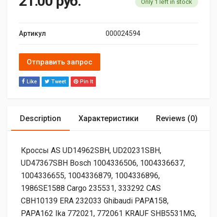
21.00
руб.
Only 1 left in stock
Артикул
000024594
Отправить запрос
Like
Tweet
Pin It
Description
Характеристики
Reviews (0)
Кроссы AS UD14962SBH, UD20231SBH,
UD47367SBH Bosch 1004336506, 1004336637,
1004336655, 1004336879, 1004336896,
1986SE1588 Cargo 235531, 333292 CAS
CBH10139 ERA 232033 Ghibaudi PAPA158,
PAPA162 Ika 772021, 772061 KRAUF SHB5531MG,