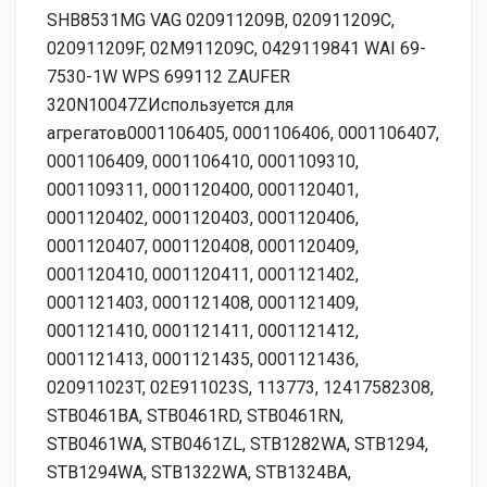
SHB8531MG VAG 020911209B, 020911209C,
020911209F, 02M911209C, 0429119841 WAI 69-
7530-1W WPS 699112 ZAUFER
320N10047ZИспользуется для
агрегатов0001106405, 0001106406, 0001106407,
0001106409, 0001106410, 0001109310,
0001109311, 0001120400, 0001120401,
0001120402, 0001120403, 0001120406,
0001120407, 0001120408, 0001120409,
0001120410, 0001120411, 0001121402,
0001121403, 0001121408, 0001121409,
0001121410, 0001121411, 0001121412,
0001121413, 0001121435, 0001121436,
020911023T, 02E911023S, 113773, 12417582308,
STB0461BA, STB0461RD, STB0461RN,
STB0461WA, STB0461ZL, STB1282WA, STB1294,
STB1294WA, STB1322WA, STB1324BA,