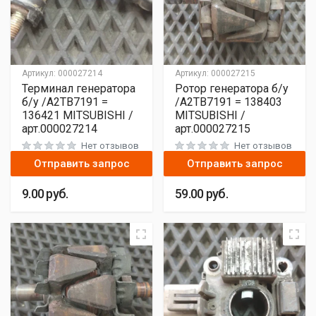
Артикул:
000027214
Артикул:
000027215
Терминал генератора
Ротор генератора б/у
б/у /A2TB7191 =
/A2TB7191 = 138403
136421 MITSUBISHI /
MITSUBISHI /
арт.000027214
арт.000027215
Нет отзывов
Нет отзывов
Отправить запрос
Отправить запрос
9.00
руб.
59.00
руб.