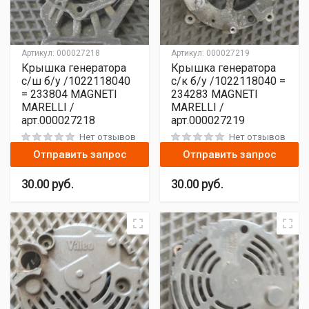
Артикул:
000027218
Артикул:
000027219
Крышка генератора
Крышка генератора
с/ш б/у /1022118040
с/к б/у /1022118040 =
= 233804 MAGNETI
234283 MAGNETI
MARELLI /
MARELLI /
арт.000027218
арт.000027219
Нет отзывов
Нет отзывов
Отправить запрос
Отправить запрос
30.00
руб.
30.00
руб.