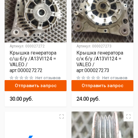
Артикул:
000027272
Артикул:
000027273
Крышка генератора
Крышка генератора
с/ш б/у /A13VI124 =
с/к б/у /A13VI124 =
VALEO /
VALEO /
арт.000027272
арт.000027273
Нет отзывов
Нет отзывов
Отправить запрос
Отправить запрос
30.00
руб.
24.00
руб.