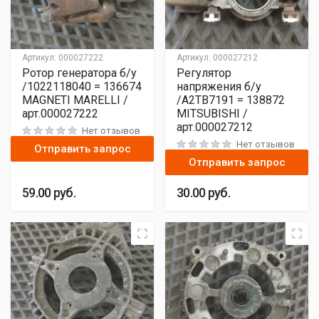
Артикул:
000027222
Артикул:
000027212
Ротор генератора б/у
Регулятор
/1022118040 = 136674
напряжения б/у
MAGNETI MARELLI /
/A2TB7191 = 138872
арт.000027222
MITSUBISHI /
арт.000027212
Нет отзывов
Нет отзывов
Отправить запрос
Отправить запрос
59.00
руб.
30.00
руб.