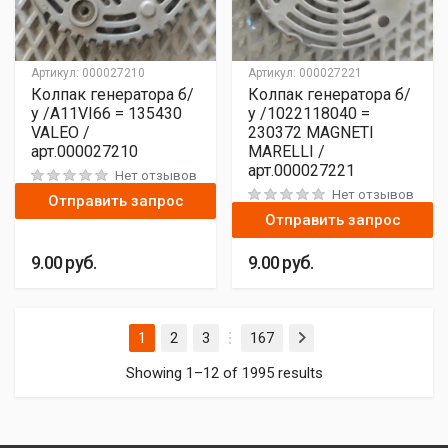
Артикул:
000027210
Артикул:
000027221
Колпак генератора б/
Колпак генератора б/
у /A11VI66 = 135430
у /1022118040 =
VALEO /
230372 MAGNETI
арт.000027210
MARELLI /
арт.000027221
Нет отзывов
Нет отзывов
Отправить запрос
Отправить запрос
9.00
руб.
9.00
руб.
1
2
3
167
Next
…
Showing 1–12 of 1995 results