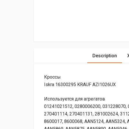
Description
Кроссы
Iskra 16300295 KRAUF AZI1026UX
Используется для агрегатов
01241021512, 0280006200, 031228070, 
270401114, 270401131, 281002624, 3112
8600017, 8600068, AAN5124, AAN5324, 
AAN5869, AAN5875, AAN5890, AAN5946,