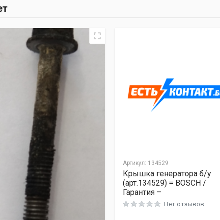
ет
Артикул:
134529
Крышка генератора б/у
(арт.134529) = BOSCH /
Гарантия –
Нет отзывов