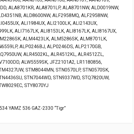
5DD, ALA8701KR, ALA8701LP, ALA8701NW, ALD0019NW,
LD4351NB, ALD8600NW, ALF2958MQ, ALF2958NW,
0455UX, ALI1984UX, ALI2100LK, ALI2143UX,
999LK, ALI7167LK, ALI8153LK, ALI8167LK, ALI8167UX,
LM2286SK, ALM4423LK, ALM5286SK, ALM8701LK,
N6559LP, ALP0246BJ, ALP0246DS, ALP2170GB,
LQ7950UW, ALR4502KL, ALR4512KL, ALR4512ZL,
V7100DD, ALW5559SK, JFZ2101A2, LR1180856,
TM4327UW, STM8044MN, STN0570LP, STN0570SK,
STN4436SU, STN7044WD, STN9337WD, STQ7820UW,
TW8029EC, STY8070YJ
534 YAMZ 536 GAZ-2330 “Tigr”