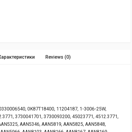
Характеристики
Reviews (0)
0330006540, 0K87T18400, 11204187, 1-3006-25W,
.3771, 3730041701, 3730093200, 45023771, 4512.3771,
AAN5325, AAN5346, AAN5819, AAN5825, AAN5848,
 AAN5966, AAN8103, AAN8166, AAN8167, AAN8169,