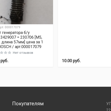
ул:
000017079
 генератора б/у
3429007 = 230706 [М5,
 длина 57мм] цена за 1
BOSCH / арт.000017079
Нет отзывов
0
руб.
10.00
руб.
Покупателям
УП
22