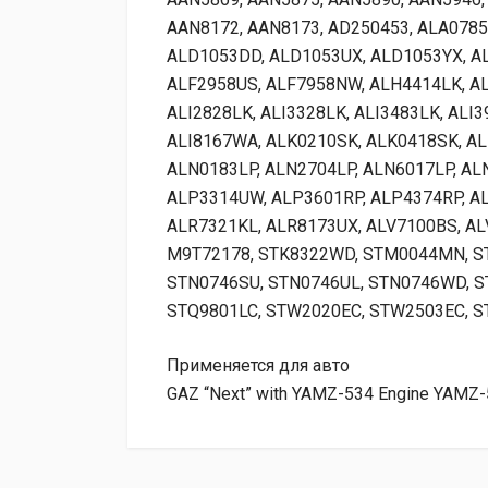
AAN8172, AAN8173, AD250453, ALA078
ALD1053DD, ALD1053UX, ALD1053YX, A
ALF2958US, ALF7958NW, ALH4414LK, ALI
ALI2828LK, ALI3328LK, ALI3483LK, ALI3
ALI8167WA, ALK0210SK, ALK0418SK, A
ALN0183LP, ALN2704LP, ALN6017LP, AL
ALP3314UW, ALP3601RP, ALP4374RP, A
ALR7321KL, ALR8173UX, ALV7100BS, AL
M9T72178, STK8322WD, STM0044MN, S
STN0746SU, STN0746UL, STN0746WD, 
STQ9801LC, STW2020EC, STW2503EC, S
Применяется для авто
GAZ “Next” with YAMZ-534 Engine YAMZ-