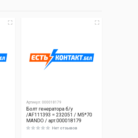
Артикул:
000018179
Болт генератора б/у
/AF111393 = 232051 / M5*70
MANDO / арт.000018179
Нет отзывов
Rated
0
out of 5