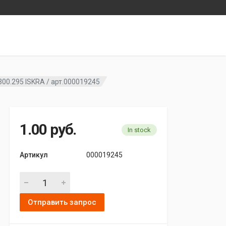
.300.295 ISKRA / арт.000019245
1.00
руб.
In stock
Артикул
000019245
Болт генератора б/у /11.203.065 = 16.300.295 ISKRA / арт.00
Отправить запрос